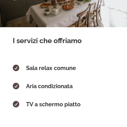
I servizi che offriamo

Sala relax comune

Aria condizionata

TV a schermo piatto