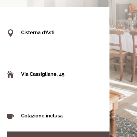

Cisterna d’Asti

Via Cassigliane, 45

Colazione inclusa